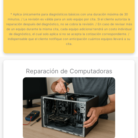
* Aplica únicamente para diagnósticos básicos con una duración máxima de 30
minutos. / La revisión es válida para un solo equipo por cita. Si el cliente autoriza la
reparación después del diagnóstico, no se cobra la revisión. / En caso de revisar más
de un equipo durante la misma cita, cada equipo adicional tendrá un costo individual
de diagnóstico, el cual solo aplica si no se acepta la cotización correspondiente. /
indispensable que el cliente notifique con anticipación cuántos equipos llevará a su
cita.
Reparación de Computadoras