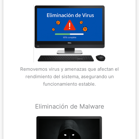
Removemos virus y amenazas que afectan el
rendimiento del sistema, asegurando un
funcionamiento estable.
Eliminación de Malware