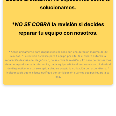
solucionamos.
*
NO SE COBRA
la revisión si decides
reparar tu equipo con nosotros.
* Aplica únicamente para diagnósticos básicos con una duración máxima de 30
minutos. / La revisión es válida para 1 equipo por cita. Si el cliente autoriza la
reparación después del diagnóstico, no se cobra la revisión. / En caso de revisar más
de un equipo durante la misma cita, cada equipo adicional tendrá un costo individual
de diagnóstico, el cual solo aplica si no se acepta la cotización correspondiente. /
indispensable que el cliente notifique con anticipación cuántos equipos llevará a su
cita.