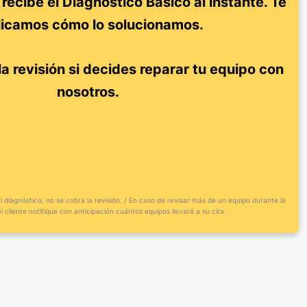
recibe el Diagnóstico Básico al instante. Te
licamos cómo lo solucionamos.
la revisión si decides reparar tu equipo con
nosotros.
l diagnóstico, no se cobra la revisión. / En caso de revisar más de un equipo durante la
l cliente notifique con anticipación cuántos equipos llevará a su cita.