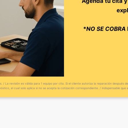
Agenda tu cita y 
exp
*
NO SE COBRA
La revisión es válida para 1 equipo por cita. Si el cliente autoriza la reparación después de
stico, el cual solo aplica si no se acepta la cotización correspondiente. / indispensable que e