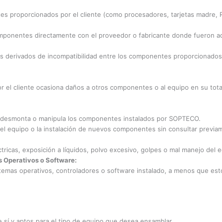
s proporcionados por el cliente (como procesadores, tarjetas madre, R
componentes directamente con el proveedor o fabricante donde fueron ad
erivados de incompatibilidad entre los componentes proporcionados, t
el cliente ocasiona daños a otros componentes o al equipo en su tota
ca, desmonta o manipula los componentes instalados por SOPTECO.
 del equipo o la instalación de nuevos componentes sin consultar prev
ricas, exposición a líquidos, polvo excesivo, golpes o mal manejo del e
s Operativos o Software:
temas operativos, controladores o software instalado, a menos que es
sí y aptos para el tipo de equipo que desea ensamblar.