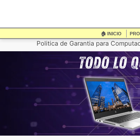
🏠 INICIO
PRO
Ir
Politica de Garantia para Comput
al
contenido